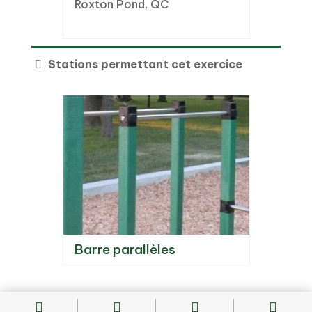
Roxton Pond, QC
Saint-
r, QC
Stations permettant cet exercice
Barre parallèles



