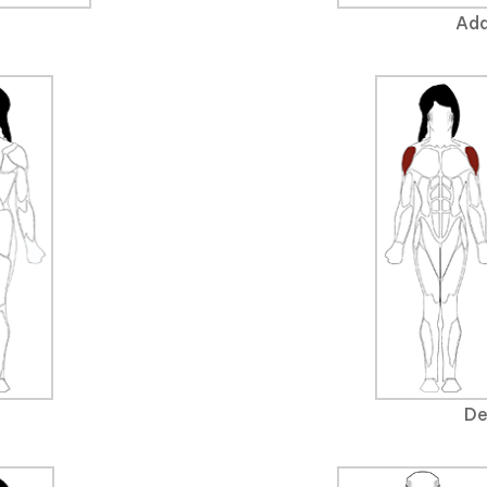
Add
De