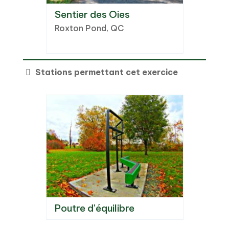
e-
Sentier des Oies
Hôtel d
Roxton Pond, QC
Danvill
r, QC
Stations permettant cet exercice
Poutre d'équilibre