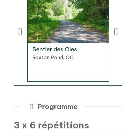
e-
Sentier des Oies
Parc A
Roxton Pond, QC
Saint-
r, QC
Programme
3 x 6 répétitions