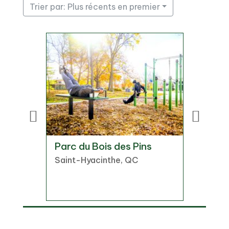
Trier par: Plus récents en premier
e-
Parc du Bois des Pins
Parc d
Saint-Hyacinthe, QC
Chambl
r, QC